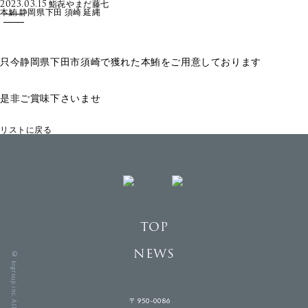
2023.03.15
鮨㐂やまだ藤七
本鮪 静岡県下田 須崎 延縄
只今静岡県下田市須崎で獲れた本鮪をご用意しております
是非ご賞味下さいませ
リストに戻る
TOP
NEWS
TOP
NEWS
〒950-0086