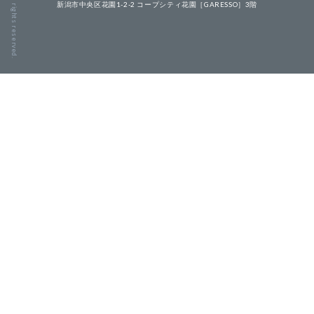
© kigroup inc. All rights reserved.
新潟市中央区花園1-2-2 コープシティ花園［GARESSO］3階
こだわり
こだわり
お品書き
お品書き
お部屋
お部屋
ギャラリー
ギャラリー
アクセス
アクセス