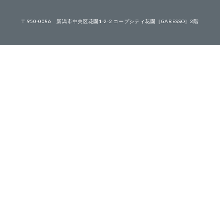
こだわり
こだわり
〒950-0086
新潟市中央区花園1-2-2 コープシティ花園［GARESSO］3階
お品書き
お品書き
お部屋
お部屋
ギャラリー
ギャラリー
アクセス
アクセス